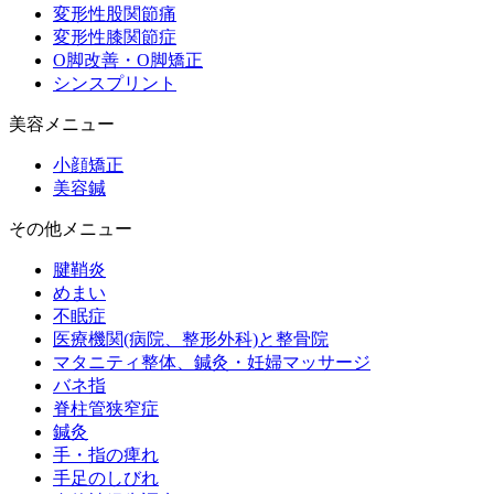
変形性股関節痛
変形性膝関節症
O脚改善・O脚矯正
シンスプリント
美容メニュー
小顔矯正
美容鍼
その他メニュー
腱鞘炎
めまい
不眠症
医療機関(病院、整形外科)と整骨院
マタニティ整体、鍼灸・妊婦マッサージ
バネ指
脊柱管狭窄症
鍼灸
手・指の痺れ
手足のしびれ