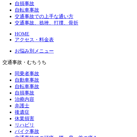
自損事故
自転車事故
交通事故での上手な通い方
交通事故、捻挫、打撲、骨折
HOME
アクセス・料金表
お悩み別メニュー
交通事故・むちうち
同乗者事故
自動車事故
自転車事故
自損事故
治療内容
弁護士
後遺症
休業損害
リハビリ
バイク事故