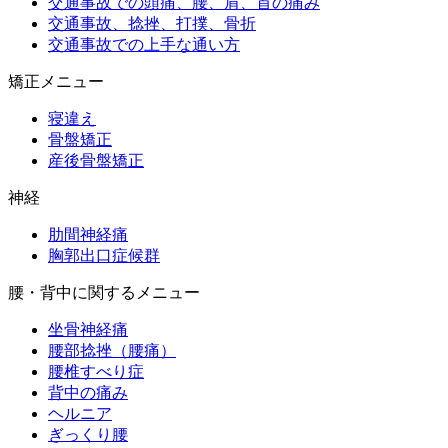
交通事故での頭痛、腰、肩、首の痛み
交通事故、捻挫、打撲、骨折
交通事故での上手な通い方
矯正メニュー
寝違え
骨盤矯正
産後骨盤矯正
神経
肋間神経痛
胸郭出口症候群
腰・背中に関するメニュー
坐骨神経痛
腰部捻挫（腰痛）
腰椎すべり症
背中の痛み
ヘルニア
ぎっくり腰